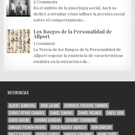
2 Comments
En el ámbito de la pisoclogía social, Asch se
dedicó a estudiar cómo influye la presión social
sobre el comportamiento...
Los Rasgos de la Personalidad de
Allport
1 Comment
La Teoría de los Rasgos de la Personalidad de
Allport supone la existencia de características
estables en la estructura de...
REFERENCIAS
ALBERT BANDURA
BIBB LATANÉ
BURRHUS FREDERIC SKINNER
CHRISTOPHER CHABRIS
DANIEL SIMONS
DANIEL WEGNER
DARYL BEM
DAVID GREENE
EDWARD HUBBAR
EDWARD THORNDIKE
ENRIQUE PICHÓN RIVIÈRE
ERICH RUDOLF JAENSCH
ERIK ERIKSON
FRITZ STRACK
GEORGE SOROS
HAROLD GARFINKEL
HENRI TAJFEL