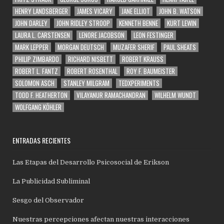
HENRY LANDSBERGER
JAMES VICARY
JANE ELLIOT
JOHN B. WATSON
JOHN DARLEY
JOHN RIDLEY STROOP
KENNETH BENNE
KURT LEWIN
LAURA L. CARSTENSEN
LENORE JACOBSON
LEON FESTINGER
MARK LEPPER
MORGAN DEUTSCH
MUZAFER SHERIF
PAUL SHEATS
PHILIP ZIMBARDO
RICHARD NISBETT
ROBERT KRAUSS
ROBERT L. FANTZ
ROBERT ROSENTHAL
ROY F. BAUMEISTER
SOLOMON ASCH
STANLEY MILGRAM
TEDXPERIMENTS
TODD F. HEATHERTON
VILAYANUR RAMACHANDRAN
WILHELM WUNDT
WOLFGANG KÖHLER
ENTRADAS RECIENTES
Las Etapas del Desarrollo Psicosocial de Erikson
La Publicidad Subliminal
Sesgo del Observador
Nuestras percepciones afectan nuestras interacciones