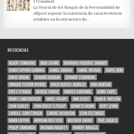
1 Comment
La Teoría de los Rasgos de la Personalidad de
Allport supone la existencia de características
estables en la estructura de...
REFERENCIAS
ALBERT BANDURA
BIBB LATANÉ
BURRHUS FREDERIC SKINNER
CHRISTOPHER CHABRIS
DANIEL SIMONS
DANIEL WEGNER
DARYL BEM
DAVID GREENE
EDWARD HUBBAR
EDWARD THORNDIKE
ENRIQUE PICHÓN RIVIÈRE
ERICH RUDOLF JAENSCH
ERIK ERIKSON
FRITZ STRACK
GEORGE SOROS
HAROLD GARFINKEL
HENRI TAJFEL
HENRY LANDSBERGER
JAMES VICARY
JANE ELLIOT
JOHN B. WATSON
JOHN DARLEY
JOHN RIDLEY STROOP
KENNETH BENNE
KURT LEWIN
LAURA L. CARSTENSEN
LENORE JACOBSON
LEON FESTINGER
MARK LEPPER
MORGAN DEUTSCH
MUZAFER SHERIF
PAUL SHEATS
PHILIP ZIMBARDO
RICHARD NISBETT
ROBERT KRAUSS