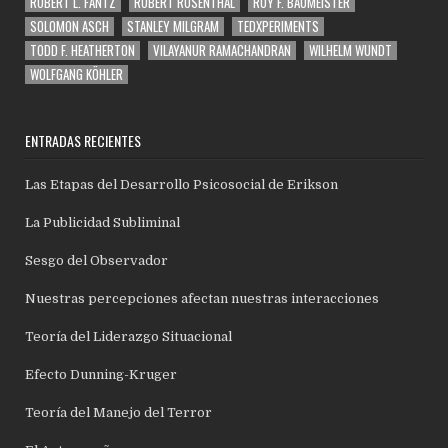
ROBERT L. FANTZ
ROBERT ROSENTHAL
ROY F. BAUMEISTER
SOLOMON ASCH
STANLEY MILGRAM
TEDXPERIMENTS
TODD F. HEATHERTON
VILAYANUR RAMACHANDRAN
WILHELM WUNDT
WOLFGANG KÖHLER
ENTRADAS RECIENTES
Las Etapas del Desarrollo Psicosocial de Erikson
La Publicidad Subliminal
Sesgo del Observador
Nuestras percepciones afectan nuestras interacciones
Teoría del Liderazgo Situacional
Efecto Dunning-Kruger
Teoría del Manejo del Terror