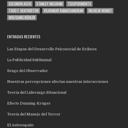
SOLOMON ASCH
STANLEY MILGRAM
TEDXPERIMENTS
TODD F. HEATHERTON
VILAYANUR RAMACHANDRAN
WILHELM WUNDT
WOLFGANG KÖHLER
ENTRADAS RECIENTES
Las Etapas del Desarrollo Psicosocial de Erikson
La Publicidad Subliminal
Sesgo del Observador
Nuestras percepciones afectan nuestras interacciones
Teoría del Liderazgo Situacional
Efecto Dunning-Kruger
Teoría del Manejo del Terror
El Autoengaño