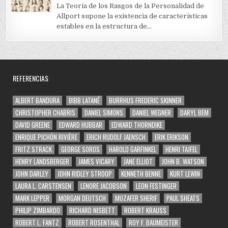
La Teoría de los Rasgos de la Personalidad de
Allport supone la existencia de características
estables en la estructura de...
REFERENCIAS
ALBERT BANDURA
BIBB LATANÉ
BURRHUS FREDERIC SKINNER
CHRISTOPHER CHABRIS
DANIEL SIMONS
DANIEL WEGNER
DARYL BEM
DAVID GREENE
EDWARD HUBBAR
EDWARD THORNDIKE
ENRIQUE PICHÓN RIVIÈRE
ERICH RUDOLF JAENSCH
ERIK ERIKSON
FRITZ STRACK
GEORGE SOROS
HAROLD GARFINKEL
HENRI TAJFEL
HENRY LANDSBERGER
JAMES VICARY
JANE ELLIOT
JOHN B. WATSON
JOHN DARLEY
JOHN RIDLEY STROOP
KENNETH BENNE
KURT LEWIN
LAURA L. CARSTENSEN
LENORE JACOBSON
LEON FESTINGER
MARK LEPPER
MORGAN DEUTSCH
MUZAFER SHERIF
PAUL SHEATS
PHILIP ZIMBARDO
RICHARD NISBETT
ROBERT KRAUSS
ROBERT L. FANTZ
ROBERT ROSENTHAL
ROY F. BAUMEISTER