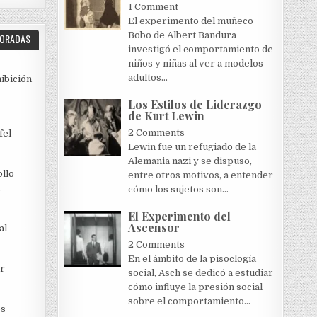
1 Comment
El experimento del muñeco
Bobo de Albert Bandura
LORADAS
investigó el comportamiento de
niños y niñas al ver a modelos
adultos...
hibición
Los Estilos de Liderazgo
de Kurt Lewin
2 Comments
fel
Lewin fue un refugiado de la
Alemania nazi y se dispuso,
llo
entre otros motivos, a entender
cómo los sujetos son...
El Experimento del
Ascensor
al
2 Comments
En el ámbito de la pisoclogía
r
social, Asch se dedicó a estudiar
cómo influye la presión social
sobre el comportamiento...
es