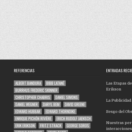
REFERENCIAS
ENTRADAS RECI
ALBERT BANDURA
BIBB LATANÉ
Las Etapas de
Erikson
BURRHUS FREDERIC SKINNER
CHRISTOPHER CHABRIS
DANIEL SIMONS
La Publicidad
DANIEL WEGNER
DARYL BEM
DAVID GREENE
EDWARD HUBBAR
EDWARD THORNDIKE
Sesgo del Ob
ENRIQUE PICHÓN RIVIÈRE
ERICH RUDOLF JAENSCH
Nuestras per
ERIK ERIKSON
FRITZ STRACK
GEORGE SOROS
interacciones