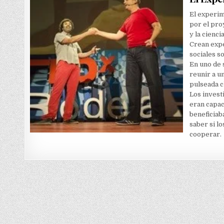
El experim
por el pr
y la cienc
Crean expe
sociales s
En uno de 
reunir a u
pulseada c
Los invest
eran capac
beneficiab
saber si l
cooperar.