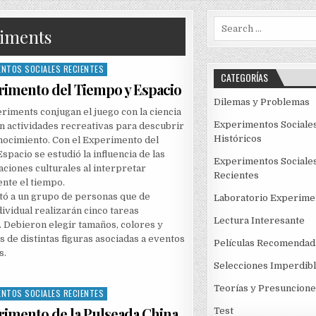
Search
iments
for:
ENTOS SOCIALES RECIENTES
CATEGORÍAS
rimento del Tiempo y Espacio
Dilemas y Problemas
iments conjugan el juego con la ciencia
Experimentos Sociale
 actividades recreativas para descubrir
Históricos
nocimiento. Con el Experimento del
spacio se estudió la influencia de las
Experimentos Sociale
ciones culturales al interpretar
Recientes
nte el tiempo.
citó a un grupo de personas que de
Laboratorio Experime
ividual realizarán cinco tareas
Lectura Interesante
. Debieron elegir tamaños, colores y
s de distintas figuras asociadas a eventos
Películas Recomendad
s.
Selecciones Imperdib
Teorías y Presuncione
ENTOS SOCIALES RECIENTES
rimento de la Pulseada China
Test