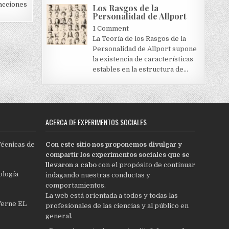
acciones
Los Rasgos de la
Personalidad de Allport
1 Comment
La Teoría de los Rasgos de la
Personalidad de Allport supone
la existencia de características
estables en la estructura de...
ACERCA DE EXPERIMENTOS SOCIALES
Técnicas de
Con este sitio nos proponemos divulgar y
compartir los experimentos sociales que se
llevaron a cabo
con el propósito de continuar
ología
indagando nuestras conductas y
comportamientos.
La web está orientada a todos y todas las
Verne EL
profesionales de las ciencias y al público en
general.