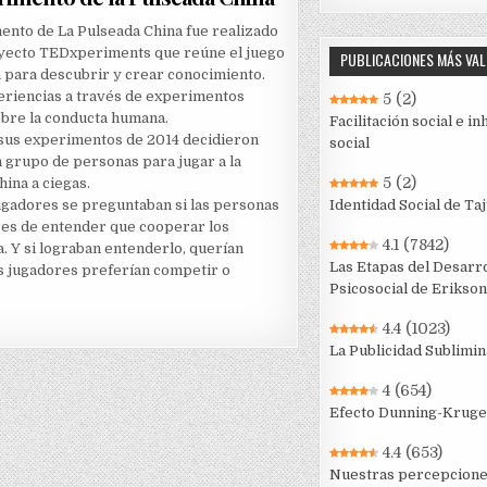
ento de La Pulseada China fue realizado
oyecto TEDxperiments que reúne el juego
PUBLICACIONES MÁS VA
ia para descubrir y crear conocimiento.
riencias a través de experimentos
5
(2)
obre la conducta humana.
Facilitación social e in
sus experimentos de 2014 decidieron
social
n grupo de personas para jugar a la
5
(2)
hina a ciegas.
igadores se preguntaban si las personas
Identidad Social de Taj
es de entender que cooperar los
4.1
(7842)
a. Y si lograban entenderlo, querían
Las Etapas del Desarro
os jugadores preferían competir o
Psicosocial de Erikson
4.4
(1023)
La Publicidad Sublimin
4
(654)
Efecto Dunning-Kruge
4.4
(653)
Nuestras percepcion