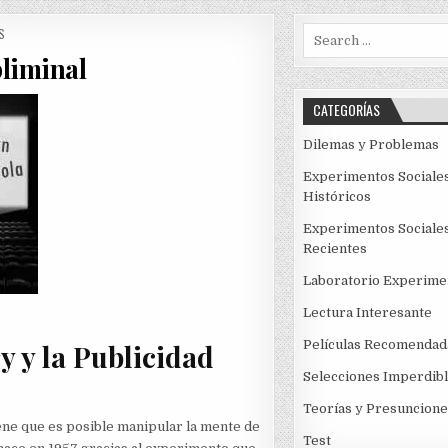
Search
S
for:
liminal
CATEGORÍAS
Dilemas y Problemas
Experimentos Sociale
Históricos
Experimentos Sociale
Recientes
Laboratorio Experime
Lectura Interesante
Películas Recomendad
y y la Publicidad
Selecciones Imperdib
Teorías y Presuncione
iene que es posible manipular la mente de
Test