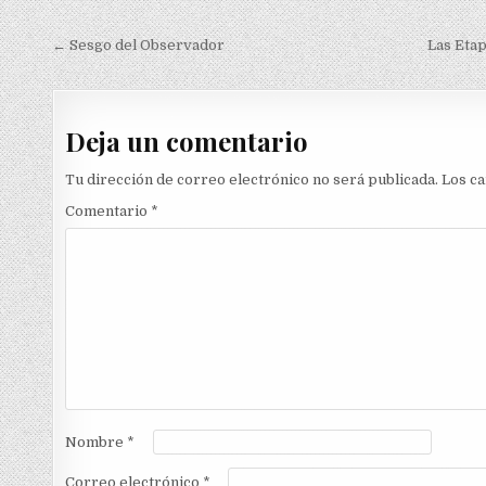
Navegación
← Sesgo del Observador
Las Etap
de
entradas
Deja un comentario
Tu dirección de correo electrónico no será publicada.
Los c
Comentario
*
Nombre
*
Correo electrónico
*