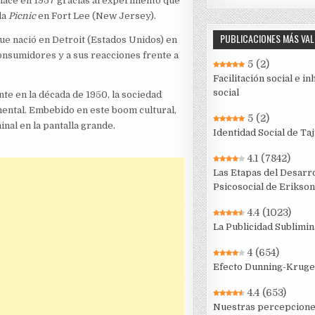
 nace en 1957 gracias al experimento que
la
Picnic
en Fort Lee (New Jersey).
PUBLICACIONES MÁS VA
ue nació en Detroit (Estados Unidos) en
onsumidores y a sus reacciones frente a
5
(2)
Facilitación social e in
social
te en la década de 1950, la sociedad
ental. Embebido en este boom cultural,
5
(2)
nal en la pantalla grande.
Identidad Social de Taj
4.1
(7842)
Las Etapas del Desarro
Psicosocial de Erikson
4.4
(1023)
La Publicidad Sublimin
4
(654)
Efecto Dunning-Kruge
4.4
(653)
Nuestras percepcion