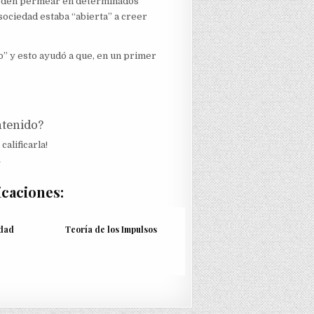
pueden permear en determinados
sociedad estaba “abierta” a creer
” y esto ayudó a que, en un primer
ntenido?
calificarla!
icaciones:
idad
Teoría de los Impulsos