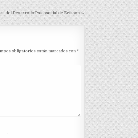
as del Desarrollo Psicosocial de Erikson →
ampos obligatorios están marcados con
*