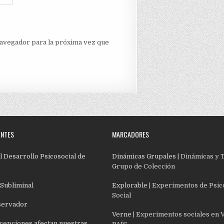
navegador para la próxima vez que
ENTES
MARCADORES
l Desarrollo Psicosocial de
Dinámicas Grupales
| Dinámicas y 
Grupo de Colección
 Subliminal
Explorable
| Experimentos de Psic
Social
servador
Verne
| Experimentos sociales en 
cepciones afectan nuestras