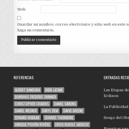
Web
Guardar mi nombre, correo electrónico y sitio web en este 
haga un comentario.
REFERENCIAS
ENTRADAS RECI
ALBERT BANDURA
BIBB LATANÉ
Las Etapas de
Erikson
BURRHUS FREDERIC SKINNER
CHRISTOPHER CHABRIS
DANIEL SIMONS
La Publicidad
DANIEL WEGNER
DARYL BEM
DAVID GREENE
EDWARD HUBBAR
EDWARD THORNDIKE
Sesgo del Ob
ENRIQUE PICHÓN RIVIÈRE
ERICH RUDOLF JAENSCH
Nuestras per