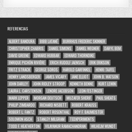
REFERENCIAS
ALBERT BANDURA
BIBB LATANÉ
BURRHUS FREDERIC SKINNER
CHRISTOPHER CHABRIS
DANIEL SIMONS
DANIEL WEGNER
DARYL BEM
DAVID GREENE
EDWARD HUBBAR
EDWARD THORNDIKE
ENRIQUE PICHÓN RIVIÈRE
ERICH RUDOLF JAENSCH
ERIK ERIKSON
FRITZ STRACK
GEORGE SOROS
HAROLD GARFINKEL
HENRI TAJFEL
HENRY LANDSBERGER
JAMES VICARY
JANE ELLIOT
JOHN B. WATSON
JOHN DARLEY
JOHN RIDLEY STROOP
KENNETH BENNE
KURT LEWIN
LAURA L. CARSTENSEN
LENORE JACOBSON
LEON FESTINGER
MARK LEPPER
MORGAN DEUTSCH
MUZAFER SHERIF
PAUL SHEATS
PHILIP ZIMBARDO
RICHARD NISBETT
ROBERT KRAUSS
ROBERT L. FANTZ
ROBERT ROSENTHAL
ROY F. BAUMEISTER
SOLOMON ASCH
STANLEY MILGRAM
TEDXPERIMENTS
TODD F. HEATHERTON
VILAYANUR RAMACHANDRAN
WILHELM WUNDT