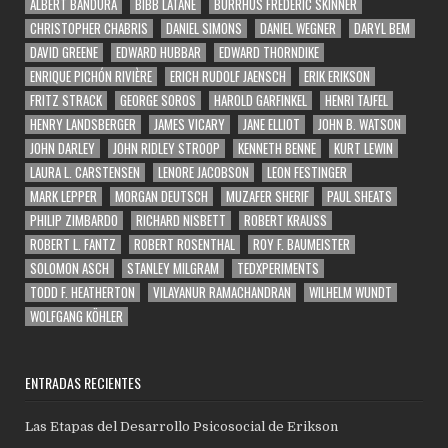
ALBERT BANDURA
BIBB LATANÉ
BURRHUS FREDERIC SKINNER
CHRISTOPHER CHABRIS
DANIEL SIMONS
DANIEL WEGNER
DARYL BEM
DAVID GREENE
EDWARD HUBBAR
EDWARD THORNDIKE
ENRIQUE PICHÓN RIVIÈRE
ERICH RUDOLF JAENSCH
ERIK ERIKSON
FRITZ STRACK
GEORGE SOROS
HAROLD GARFINKEL
HENRI TAJFEL
HENRY LANDSBERGER
JAMES VICARY
JANE ELLIOT
JOHN B. WATSON
JOHN DARLEY
JOHN RIDLEY STROOP
KENNETH BENNE
KURT LEWIN
LAURA L. CARSTENSEN
LENORE JACOBSON
LEON FESTINGER
MARK LEPPER
MORGAN DEUTSCH
MUZAFER SHERIF
PAUL SHEATS
PHILIP ZIMBARDO
RICHARD NISBETT
ROBERT KRAUSS
ROBERT L. FANTZ
ROBERT ROSENTHAL
ROY F. BAUMEISTER
SOLOMON ASCH
STANLEY MILGRAM
TEDXPERIMENTS
TODD F. HEATHERTON
VILAYANUR RAMACHANDRAN
WILHELM WUNDT
WOLFGANG KÖHLER
ENTRADAS RECIENTES
Las Etapas del Desarrollo Psicosocial de Erikson