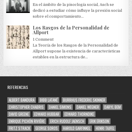
En el ámbito de la pisoclogía social, Asch se
dedicó a estudiar cómo influye la presión social
sobre el comportamiento...
Los Rasgos de la Personalidad de
Allport
1 Comment
La Teoría de los Rasgos de la Personalidad de
Allport supone la existencia de características
estables en la estructura de...
REFERENCIAS
ALBERT BANDURA
BIBB LATANÉ
BURRHUS FREDERIC SKINNER
CHRISTOPHER CHABRIS
DANIEL SIMONS
DANIEL WEGNER
DARYL BEM
DAVID GREENE
EDWARD HUBBAR
EDWARD THORNDIKE
ENRIQUE PICHÓN RIVIÈRE
ERICH RUDOLF JAENSCH
ERIK ERIKSON
FRITZ STRACK
GEORGE SOROS
HAROLD GARFINKEL
HENRI TAJFEL