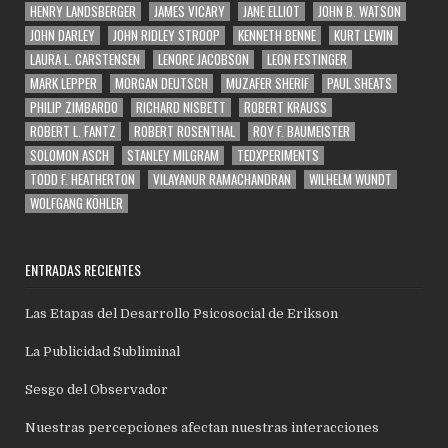
HENRY LANDSBERGER
JAMES VICARY
JANE ELLIOT
JOHN B. WATSON
JOHN DARLEY
JOHN RIDLEY STROOP
KENNETH BENNE
KURT LEWIN
LAURA L. CARSTENSEN
LENORE JACOBSON
LEON FESTINGER
MARK LEPPER
MORGAN DEUTSCH
MUZAFER SHERIF
PAUL SHEATS
PHILIP ZIMBARDO
RICHARD NISBETT
ROBERT KRAUSS
ROBERT L. FANTZ
ROBERT ROSENTHAL
ROY F. BAUMEISTER
SOLOMON ASCH
STANLEY MILGRAM
TEDXPERIMENTS
TODD F. HEATHERTON
VILAYANUR RAMACHANDRAN
WILHELM WUNDT
WOLFGANG KÖHLER
ENTRADAS RECIENTES
Las Etapas del Desarrollo Psicosocial de Erikson
La Publicidad Subliminal
Sesgo del Observador
Nuestras percepciones afectan nuestras interacciones