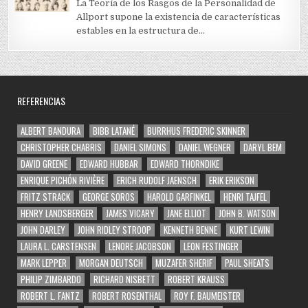
La Teoría de los Rasgos de la Personalidad de
Allport supone la existencia de características
estables en la estructura de...
REFERENCIAS
ALBERT BANDURA
BIBB LATANÉ
BURRHUS FREDERIC SKINNER
CHRISTOPHER CHABRIS
DANIEL SIMONS
DANIEL WEGNER
DARYL BEM
DAVID GREENE
EDWARD HUBBAR
EDWARD THORNDIKE
ENRIQUE PICHÓN RIVIÈRE
ERICH RUDOLF JAENSCH
ERIK ERIKSON
FRITZ STRACK
GEORGE SOROS
HAROLD GARFINKEL
HENRI TAJFEL
HENRY LANDSBERGER
JAMES VICARY
JANE ELLIOT
JOHN B. WATSON
JOHN DARLEY
JOHN RIDLEY STROOP
KENNETH BENNE
KURT LEWIN
LAURA L. CARSTENSEN
LENORE JACOBSON
LEON FESTINGER
MARK LEPPER
MORGAN DEUTSCH
MUZAFER SHERIF
PAUL SHEATS
PHILIP ZIMBARDO
RICHARD NISBETT
ROBERT KRAUSS
ROBERT L. FANTZ
ROBERT ROSENTHAL
ROY F. BAUMEISTER