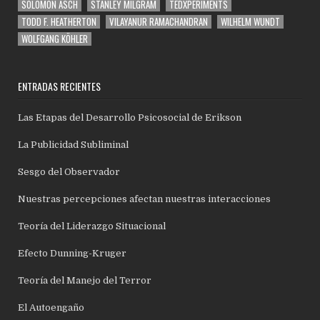
SOLOMON ASCH
STANLEY MILGRAM
TEDXPERIMENTS
TODD F. HEATHERTON
VILAYANUR RAMACHANDRAN
WILHELM WUNDT
WOLFGANG KÖHLER
ENTRADAS RECIENTES
Las Etapas del Desarrollo Psicosocial de Erikson
La Publicidad Subliminal
Sesgo del Observador
Nuestras percepciones afectan nuestras interacciones
Teoría del Liderazgo Situacional
Efecto Dunning-Kruger
Teoría del Manejo del Terror
El Autoengaño