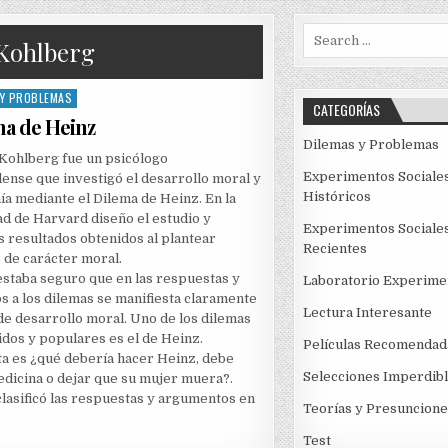
Search
Kohlberg
for:
 Y PROBLEMAS
CATEGORÍAS
ma de Heinz
Dilemas y Problemas
Kohlberg fue un psicólogo
Experimentos Sociale
ense que investigó el desarrollo moral y
Históricos
ía mediante el Dilema de Heinz. En la
d de Harvard diseño el estudio y
Experimentos Sociale
os resultados obtenidos al plantear
Recientes
de carácter moral.
staba seguro que en las respuestas y
Laboratorio Experime
 a los dilemas se manifiesta claramente
Lectura Interesante
 de desarrollo moral. Uno de los dilemas
dos y populares es el de Heinz.
Películas Recomendad
a es ¿qué debería hacer Heinz, debe
Selecciones Imperdib
edicina o dejar que su mujer muera?.
lasificó las respuestas y argumentos en
Teorías y Presuncione
Test