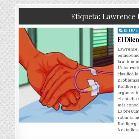
Etiqueta:
Lawrence 
DILEMAS
Posted
in
El Dile
Lawrence 
estadounid
la autonom
Universida
clasificó l
problemas 
Kohlberg e
argumentos
el estadio
más conoci
La pregunt
robar la m
Kohlberg c
6 estadios.