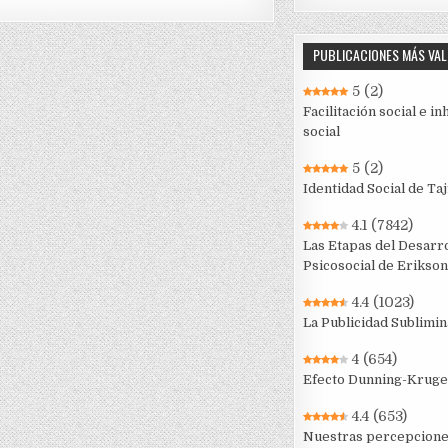
PUBLICACIONES MÁS VA
5
(2)
Facilitación social e in
social
5
(2)
Identidad Social de Taj
4.1
(7842)
Las Etapas del Desarro
Psicosocial de Erikson
4.4
(1023)
La Publicidad Sublimin
4
(654)
Efecto Dunning-Kruge
4.4
(653)
Nuestras percepcion