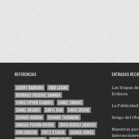
REFERENCIAS
ENTRADAS RECI
ALBERT BANDURA
BIBB LATANÉ
Las Etapas de
Erikson
BURRHUS FREDERIC SKINNER
CHRISTOPHER CHABRIS
DANIEL SIMONS
La Publicidad
DANIEL WEGNER
DARYL BEM
DAVID GREENE
EDWARD HUBBAR
EDWARD THORNDIKE
Sesgo del Ob
ENRIQUE PICHÓN RIVIÈRE
ERICH RUDOLF JAENSCH
Nuestras per
ERIK ERIKSON
FRITZ STRACK
GEORGE SOROS
interacciones