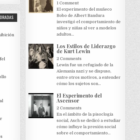
1 Comment
El experimento del muñeco
Bobo de Albert Bandura
LORADAS
investigó el comportamiento de
niños y niñas al ver a modelos
adultos...
hibición
Los Estilos de Liderazgo
de Kurt Lewin
2 Comments
fel
Lewin fue un refugiado de la
Alemania nazi y se dispuso,
llo
entre otros motivos, a entender
cómo los sujetos son...
El Experimento del
Ascensor
al
2 Comments
En el ámbito de la pisoclogía
r
social, Asch se dedicó a estudiar
cómo influye la presión social
sobre el comportamiento...
es