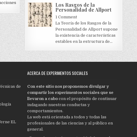
acciones
Los Rasgos de la
Personalidad de Allport
1 Comment
La Teoría de los Rasgos de la
Personalidad de Allport supone
la existencia de características
estables en la estructura de...
ACERCA DE EXPERIMENTOS SOCIALES
Técnicas de
Con este sitio nos proponemos divulgar y
compartir los experimentos sociales que se
llevaron a cabo
con el propósito de continuar
ología
indagando nuestras conductas y
comportamientos.
La web está orientada a todos y todas las
Verne EL
profesionales de las ciencias y al público en
general.