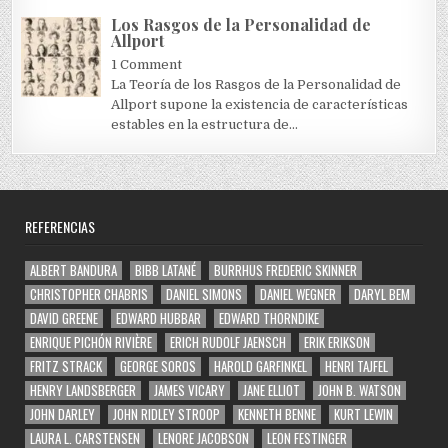
Los Rasgos de la Personalidad de
Allport
1 Comment
La Teoría de los Rasgos de la Personalidad de
Allport supone la existencia de características
estables en la estructura de...
REFERENCIAS
ALBERT BANDURA
BIBB LATANÉ
BURRHUS FREDERIC SKINNER
CHRISTOPHER CHABRIS
DANIEL SIMONS
DANIEL WEGNER
DARYL BEM
DAVID GREENE
EDWARD HUBBAR
EDWARD THORNDIKE
ENRIQUE PICHÓN RIVIÈRE
ERICH RUDOLF JAENSCH
ERIK ERIKSON
FRITZ STRACK
GEORGE SOROS
HAROLD GARFINKEL
HENRI TAJFEL
HENRY LANDSBERGER
JAMES VICARY
JANE ELLIOT
JOHN B. WATSON
JOHN DARLEY
JOHN RIDLEY STROOP
KENNETH BENNE
KURT LEWIN
LAURA L. CARSTENSEN
LENORE JACOBSON
LEON FESTINGER