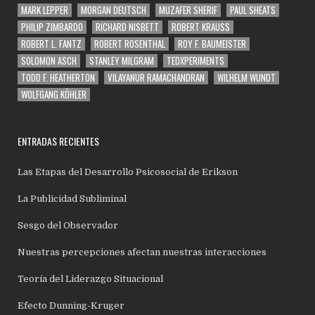
MARK LEPPER
MORGAN DEUTSCH
MUZAFER SHERIF
PAUL SHEATS
PHILIP ZIMBARDO
RICHARD NISBETT
ROBERT KRAUSS
ROBERT L. FANTZ
ROBERT ROSENTHAL
ROY F. BAUMEISTER
SOLOMON ASCH
STANLEY MILGRAM
TEDXPERIMENTS
TODD F. HEATHERTON
VILAYANUR RAMACHANDRAN
WILHELM WUNDT
WOLFGANG KÖHLER
ENTRADAS RECIENTES
Las Etapas del Desarrollo Psicosocial de Erikson
La Publicidad Subliminal
Sesgo del Observador
Nuestras percepciones afectan nuestras interacciones
Teoría del Liderazgo Situacional
Efecto Dunning-Kruger