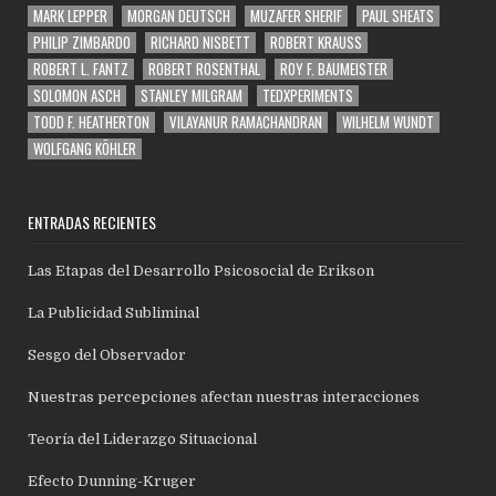
MARK LEPPER
MORGAN DEUTSCH
MUZAFER SHERIF
PAUL SHEATS
PHILIP ZIMBARDO
RICHARD NISBETT
ROBERT KRAUSS
ROBERT L. FANTZ
ROBERT ROSENTHAL
ROY F. BAUMEISTER
SOLOMON ASCH
STANLEY MILGRAM
TEDXPERIMENTS
TODD F. HEATHERTON
VILAYANUR RAMACHANDRAN
WILHELM WUNDT
WOLFGANG KÖHLER
ENTRADAS RECIENTES
Las Etapas del Desarrollo Psicosocial de Erikson
La Publicidad Subliminal
Sesgo del Observador
Nuestras percepciones afectan nuestras interacciones
Teoría del Liderazgo Situacional
Efecto Dunning-Kruger