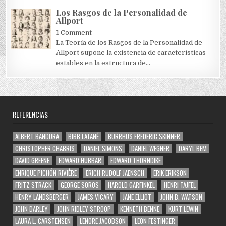
Los Rasgos de la Personalidad de
Allport
1 Comment
La Teoría de los Rasgos de la Personalidad de
Allport supone la existencia de características
estables en la estructura de...
REFERENCIAS
ALBERT BANDURA
BIBB LATANÉ
BURRHUS FREDERIC SKINNER
CHRISTOPHER CHABRIS
DANIEL SIMONS
DANIEL WEGNER
DARYL BEM
DAVID GREENE
EDWARD HUBBAR
EDWARD THORNDIKE
ENRIQUE PICHÓN RIVIÈRE
ERICH RUDOLF JAENSCH
ERIK ERIKSON
FRITZ STRACK
GEORGE SOROS
HAROLD GARFINKEL
HENRI TAJFEL
HENRY LANDSBERGER
JAMES VICARY
JANE ELLIOT
JOHN B. WATSON
JOHN DARLEY
JOHN RIDLEY STROOP
KENNETH BENNE
KURT LEWIN
LAURA L. CARSTENSEN
LENORE JACOBSON
LEON FESTINGER