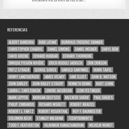
estables en la estructura de...
REFERENCIAS
ALBERT BANDURA
BIBB LATANÉ
BURRHUS FREDERIC SKINNER
CHRISTOPHER CHABRIS
DANIEL SIMONS
DANIEL WEGNER
DARYL BEM
DAVID GREENE
EDWARD HUBBAR
EDWARD THORNDIKE
ENRIQUE PICHÓN RIVIÈRE
ERICH RUDOLF JAENSCH
ERIK ERIKSON
FRITZ STRACK
GEORGE SOROS
HAROLD GARFINKEL
HENRI TAJFEL
HENRY LANDSBERGER
JAMES VICARY
JANE ELLIOT
JOHN B. WATSON
JOHN DARLEY
JOHN RIDLEY STROOP
KENNETH BENNE
KURT LEWIN
LAURA L. CARSTENSEN
LENORE JACOBSON
LEON FESTINGER
MARK LEPPER
MORGAN DEUTSCH
MUZAFER SHERIF
PAUL SHEATS
PHILIP ZIMBARDO
RICHARD NISBETT
ROBERT KRAUSS
ROBERT L. FANTZ
ROBERT ROSENTHAL
ROY F. BAUMEISTER
SOLOMON ASCH
STANLEY MILGRAM
TEDXPERIMENTS
TODD F. HEATHERTON
VILAYANUR RAMACHANDRAN
WILHELM WUNDT