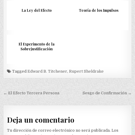
La Ley del Efecto
Teoría de los Impulsos
El Experimento de la
Sobrejustificación
Tagged
Edward B. Titchener
,
Rupert Sheldrake
Navegación
← El Efecto Tercera Persona
Sesgo de Confirmación →
de
entradas
Deja un comentario
Tu dirección de correo electrónico no será publicada.
Los