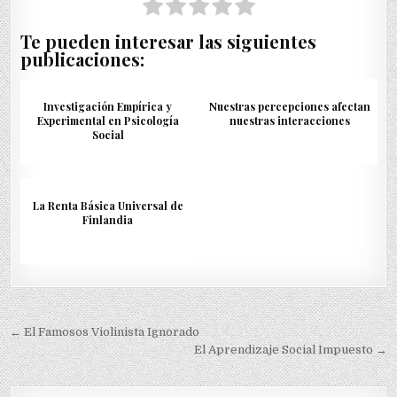
Te pueden interesar las siguientes
publicaciones:
Investigación Empírica y
Nuestras percepciones afectan
Experimental en Psicología
nuestras interacciones
Social
La Renta Básica Universal de
Finlandia
Navegación
← El Famosos Violinista Ignorado
de
El Aprendizaje Social Impuesto →
entradas