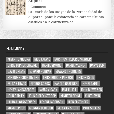
Allport
1 Comment
La Teoría de los Rasgos de la Personalidad de
Allport supone la existencia de características
estables en la estructura de...
REFERENCIAS
ALBERT BANDURA
BIBB LATANÉ
BURRHUS FREDERIC SKINNER
CHRISTOPHER CHABRIS
DANIEL SIMONS
DANIEL WEGNER
DARYL BEM
DAVID GREENE
EDWARD HUBBAR
EDWARD THORNDIKE
ENRIQUE PICHÓN RIVIÈRE
ERICH RUDOLF JAENSCH
ERIK ERIKSON
FRITZ STRACK
GEORGE SOROS
HAROLD GARFINKEL
HENRI TAJFEL
HENRY LANDSBERGER
JAMES VICARY
JANE ELLIOT
JOHN B. WATSON
JOHN DARLEY
JOHN RIDLEY STROOP
KENNETH BENNE
KURT LEWIN
LAURA L. CARSTENSEN
LENORE JACOBSON
LEON FESTINGER
MARK LEPPER
MORGAN DEUTSCH
MUZAFER SHERIF
PAUL SHEATS
PHILIP ZIMBARDO
RICHARD NISBETT
ROBERT KRAUSS