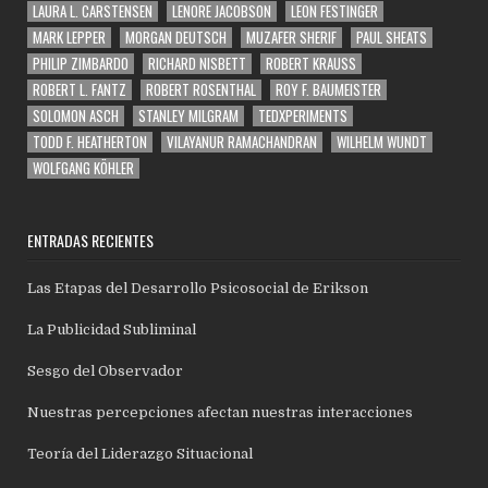
LAURA L. CARSTENSEN
LENORE JACOBSON
LEON FESTINGER
MARK LEPPER
MORGAN DEUTSCH
MUZAFER SHERIF
PAUL SHEATS
PHILIP ZIMBARDO
RICHARD NISBETT
ROBERT KRAUSS
ROBERT L. FANTZ
ROBERT ROSENTHAL
ROY F. BAUMEISTER
SOLOMON ASCH
STANLEY MILGRAM
TEDXPERIMENTS
TODD F. HEATHERTON
VILAYANUR RAMACHANDRAN
WILHELM WUNDT
WOLFGANG KÖHLER
ENTRADAS RECIENTES
Las Etapas del Desarrollo Psicosocial de Erikson
La Publicidad Subliminal
Sesgo del Observador
Nuestras percepciones afectan nuestras interacciones
Teoría del Liderazgo Situacional