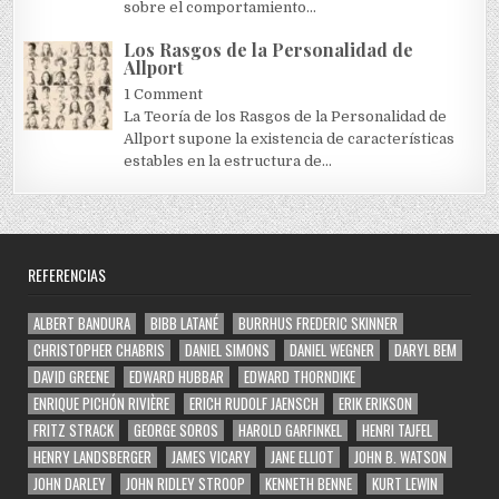
sobre el comportamiento...
Los Rasgos de la Personalidad de
Allport
1 Comment
La Teoría de los Rasgos de la Personalidad de
Allport supone la existencia de características
estables en la estructura de...
REFERENCIAS
ALBERT BANDURA
BIBB LATANÉ
BURRHUS FREDERIC SKINNER
CHRISTOPHER CHABRIS
DANIEL SIMONS
DANIEL WEGNER
DARYL BEM
DAVID GREENE
EDWARD HUBBAR
EDWARD THORNDIKE
ENRIQUE PICHÓN RIVIÈRE
ERICH RUDOLF JAENSCH
ERIK ERIKSON
FRITZ STRACK
GEORGE SOROS
HAROLD GARFINKEL
HENRI TAJFEL
HENRY LANDSBERGER
JAMES VICARY
JANE ELLIOT
JOHN B. WATSON
JOHN DARLEY
JOHN RIDLEY STROOP
KENNETH BENNE
KURT LEWIN