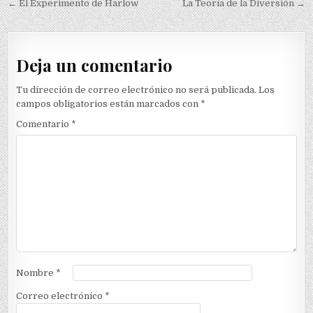
Navegación
← El Experimento de Harlow
La Teoría de la Diversión →
de
entradas
Deja un comentario
Tu dirección de correo electrónico no será publicada.
Los
campos obligatorios están marcados con
*
Comentario
*
Nombre
*
Correo electrónico
*