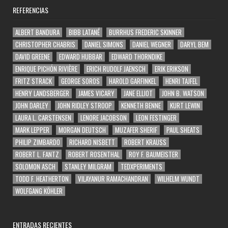
REFERENCIAS
ALBERT BANDURA
BIBB LATANÉ
BURRHUS FREDERIC SKINNER
CHRISTOPHER CHABRIS
DANIEL SIMONS
DANIEL WEGNER
DARYL BEM
DAVID GREENE
EDWARD HUBBAR
EDWARD THORNDIKE
ENRIQUE PICHÓN RIVIÈRE
ERICH RUDOLF JAENSCH
ERIK ERIKSON
FRITZ STRACK
GEORGE SOROS
HAROLD GARFINKEL
HENRI TAJFEL
HENRY LANDSBERGER
JAMES VICARY
JANE ELLIOT
JOHN B. WATSON
JOHN DARLEY
JOHN RIDLEY STROOP
KENNETH BENNE
KURT LEWIN
LAURA L. CARSTENSEN
LENORE JACOBSON
LEON FESTINGER
MARK LEPPER
MORGAN DEUTSCH
MUZAFER SHERIF
PAUL SHEATS
PHILIP ZIMBARDO
RICHARD NISBETT
ROBERT KRAUSS
ROBERT L. FANTZ
ROBERT ROSENTHAL
ROY F. BAUMEISTER
SOLOMON ASCH
STANLEY MILGRAM
TEDXPERIMENTS
TODD F. HEATHERTON
VILAYANUR RAMACHANDRAN
WILHELM WUNDT
WOLFGANG KÖHLER
ENTRADAS RECIENTES