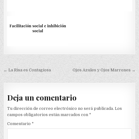
Facilitación social e inhibición
social
Navegación
← La Risa es Contagiosa
Ojos Azules y Ojos Marrones →
de
entradas
Deja un comentario
Tu dirección de correo electrónico no será publicada.
Los
campos obligatorios están marcados con
*
Comentario
*