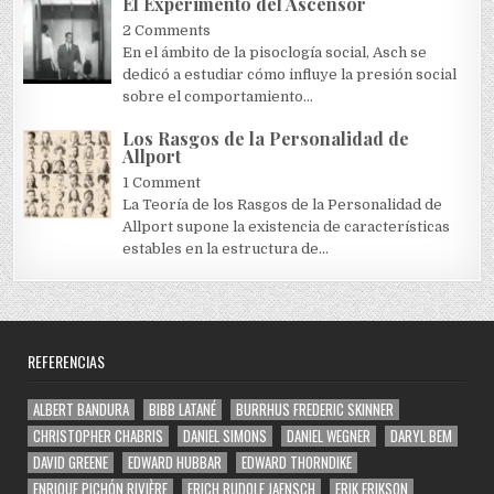
El Experimento del Ascensor
2 Comments
En el ámbito de la pisoclogía social, Asch se
dedicó a estudiar cómo influye la presión social
sobre el comportamiento...
Los Rasgos de la Personalidad de
Allport
1 Comment
La Teoría de los Rasgos de la Personalidad de
Allport supone la existencia de características
estables en la estructura de...
REFERENCIAS
ALBERT BANDURA
BIBB LATANÉ
BURRHUS FREDERIC SKINNER
CHRISTOPHER CHABRIS
DANIEL SIMONS
DANIEL WEGNER
DARYL BEM
DAVID GREENE
EDWARD HUBBAR
EDWARD THORNDIKE
ENRIQUE PICHÓN RIVIÈRE
ERICH RUDOLF JAENSCH
ERIK ERIKSON