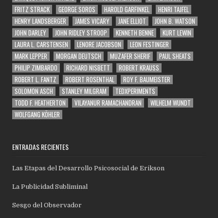
FRITZ STRACK
GEORGE SOROS
HAROLD GARFINKEL
HENRI TAJFEL
HENRY LANDSBERGER
JAMES VICARY
JANE ELLIOT
JOHN B. WATSON
JOHN DARLEY
JOHN RIDLEY STROOP
KENNETH BENNE
KURT LEWIN
LAURA L. CARSTENSEN
LENORE JACOBSON
LEON FESTINGER
MARK LEPPER
MORGAN DEUTSCH
MUZAFER SHERIF
PAUL SHEATS
PHILIP ZIMBARDO
RICHARD NISBETT
ROBERT KRAUSS
ROBERT L. FANTZ
ROBERT ROSENTHAL
ROY F. BAUMEISTER
SOLOMON ASCH
STANLEY MILGRAM
TEDXPERIMENTS
TODD F. HEATHERTON
VILAYANUR RAMACHANDRAN
WILHELM WUNDT
WOLFGANG KÖHLER
ENTRADAS RECIENTES
Las Etapas del Desarrollo Psicosocial de Erikson
La Publicidad Subliminal
Sesgo del Observador